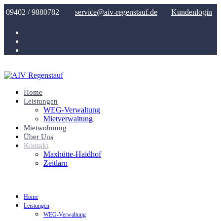
Zum
09402 / 9880782
service@aiv-regenstauf.de
Kundenlogin
Inhalt
springen
Home
Leistungen
WEG-Verwaltung
Mietverwaltung
Mietwohnung
Über Uns
Kontakt
Maxhütte-Haidhof
Zeitlarn
Home
Leistungen
WEG-Verwaltung