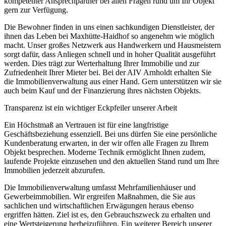
kompetenter Ansprechpartner bei allen Fragen rund um Ihr Objekt
gern zur Verfügung.
Die Bewohner finden in uns einen sachkundigen Dienstleister, der
ihnen das Leben bei Maxhütte-Haidhof so angenehm wie möglich
macht. Unser großes Netzwerk aus Handwerkern und Hausmeistern
sorgt dafür, dass Anliegen schnell und in hoher Qualität ausgeführt
werden. Dies trägt zur Werterhaltung Ihrer Immobilie und zur
Zufriedenheit Ihrer Mieter bei. Bei der AIV Arnholdt erhalten Sie
die Immobilienverwaltung aus einer Hand. Gern unterstützen wir sie
auch beim Kauf und der Finanzierung ihres nächsten Objekts.
Transparenz ist ein wichtiger Eckpfeiler unserer Arbeit
Ein Höchstmaß an Vertrauen ist für eine langfristige
Geschäftsbeziehung essenziell. Bei uns dürfen Sie eine persönliche
Kundenberatung erwarten, in der wir offen alle Fragen zu Ihrem
Objekt besprechen. Moderne Technik ermöglicht Ihnen zudem,
laufende Projekte einzusehen und den aktuellen Stand rund um Ihre
Immobilien jederzeit abzurufen.
Die Immobilienverwaltung umfasst Mehrfamilienhäuser und
Gewerbeimmobilien. Wir ergreifen Maßnahmen, die Sie aus
sachlichen und wirtschaftlichen Erwägungen heraus ebenso
ergriffen hätten. Ziel ist es, den Gebrauchszweck zu erhalten und
eine Wertsteigerung herbeizuführen. Ein weiterer Bereich unserer